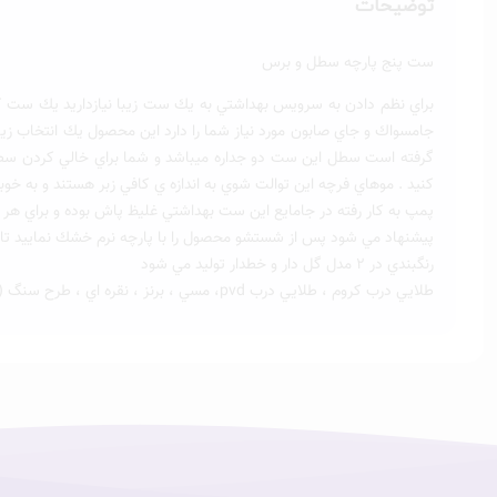
توضیحات
ست پنج پارچه سطل و برس
براي نظم دادن به سرويس بهداشتي به يك ست زيبا نيازداريد يك ست كام
جامسواك و جاي صابون مورد نياز شما را دارد اين محصول يك انتخاب 
گرفته است سطل اين ست دو جداره ميباشد و شما براي خالي كردن سطل 
كنيد . موهاي فرچه اين توالت شوي به اندازه ي كافي زبر هستند و به خو
پمپ به كار رفته در جامايع اين ست بهداشتي غليظ پاش بوده و براي هر 
پيشنهاد مي شود پس از شستشو محصول را با پارچه نرم خشك نماييد تا از
رنگبندي در ٢ مدل گل دار و خطدار توليد مي شود
طلايي درب كروم ، طلايي درب pvd، مسي ، برنز ، نقره اي ، طرح سنگ (ماربل) درب سفيد و يا درب كروم ، درب pvd