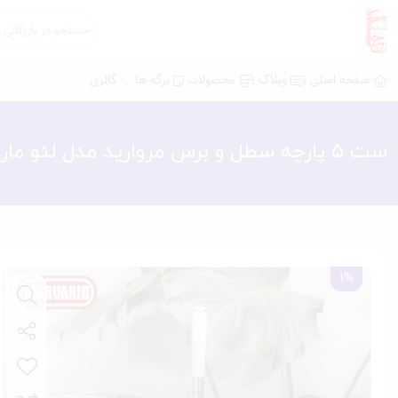
صفحه اصلی
وبلاگ
محصولات
برگه ها
گالری
ست 5 پارچه سطل و برس مروارید مدل لئو ماربل وانیلی درب کروم
1%