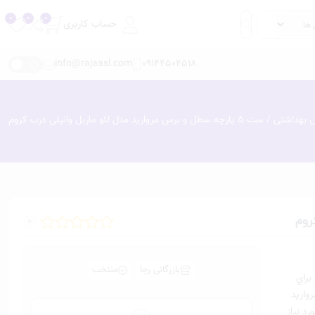
حساب کاربری
info@rajaasl.com
09144504518
بهداشتی
/ ست 5 پارچه سطل و برس مروارید مدل لئو ماربل وانیلی درب کروم
0
بازرگانی رجا
منتخب
براي
واريد
د نياز