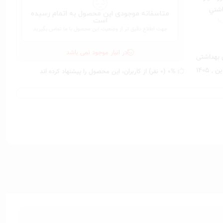
اشتي
متاسفانه موجودی این محصول به اتمام رسیده
است
ط
جهت اطلاع دقیق تر از وضعیت این محصول با ما تماس بگیرید
ي خالي
 ديگر آن
در انبار موجود نمی باشد
بهداشتی
وهاي
 از
0% (0 نفر) از کاربران، این محصول را پیشنهاد کرده اند
ع شوينده
 رنگ
بل) درب