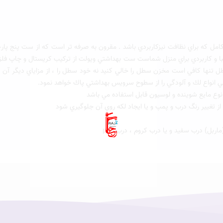
ل كه براي نظافت نيزكاربردي باشد . مقرون به صرفه تر است كه از ست پنج پارچ
زيبا و كاربردي براي منزل شماست ست بهداشتي ويولت از تركيب كريستال و چاپ ف
تنها كافي است مخزن سطل را خالي كنيد نه خود سطل را ، از مزاياي ديگر آن د
بي انواع لك و آلودگي را از سطوح سرويس بهداشتي پاك خواهد نمود.
نوع مايع شوينده و لوسيون قابل استفاده مي باشد
 تغيير رنگ درب و پمپ و يا ايجاد لكه روي آن جلوگيري شود