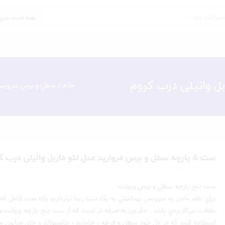
خانه
/
سطل و برس سرویس 
ست 5 پارچه سطل و برس مروارید مدل لئو ماربل وانیلی درب کروم
ست پنج پارچه سطل و برس ويولت
براي نظم دادن به سرويس بهداشتي به يك ست زيبا نيازداريد يك ست كامل كه 
نظافت نيزكاربردي باشد . مقرون به صرفه تر است كه از ست پنج پارچه ويولت مر
استفاده كنيد كه در دل خود سطل و فرچه ، جامايع ، جامسواك و جاي صابون مور