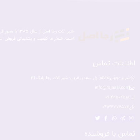
شیر الات رجا
است. شعار ما کیفیت و پشتیبانی فروش اس
اطلاعات تماس
تبریز -چهارراه لاله-اول سعدی غربی- شیر الات رجا پلاک 31
info@rajaasl.com
09144504518
04134776572
تماس با فروشنده