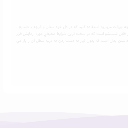
ه ويولت مرواريد استفاده كنيد كه در دل خود سطل و فرچه ، جامايع ،
لز قابل شستشو است كه در سخت ترين شرايط محيطي مورد آزمايش قرار
اشتن پدال است كه بدون نياز به دست زدن به درب سطل آن را باز مي