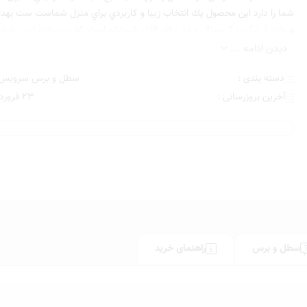
شما را دارد اين محصول يك انتخاب زيبا و كاربردي براي منزل شماست ست بهد
ويولت از تركيب كريستال و چاپ فلز قابل شستشو است كه در سخت ترين شراي
محيطي مورد آزمايش قرار گرفته است سطل اين ست دو جداره ميباشد و شما برا
دیدن ادامه ...
كردن سطل تنها كافي است مخزن سطل را خالي كنيد نه خود سطل را ، از مزاياي
دسته بندی :
سطل و برس سرویس 
داشتن پدال است كه بدون نياز به دست زدن به درب سطل آن را باز مي كنيد . م
فرچه اين توالت شوي به اندازه ي كافي زبر هستند و به خوبي انواع لك و آلودگي را
آخرین بروزرسانی :
23 فروردین , 1405
سطوح سرويس بهداشتي پاك خواهد نمود.
پمپ به كار رفته در جامايع اين ست بهداشتي غليظ پاش بوده و براي هر نوع ماي
و لوسيون قابل استفاده مي باشد
پيشنهاد مي شود پس از شستشو محصول را با پارچه نرم خشك نماييد تا از تغيير
درب و پمپ و يا ايجاد لكه روي آن جلوگيري شود
رنگبندي در ٢ مدل گل دار و خطدار توليد مي شود
طلايي درب كروم ، طلايي درب pvd، مسي ، برنز ، نقره اي ، طرح سنگ (مار
سفيد و يا درب كروم ، درب pvd
سطل و برس
راهنمای خرید